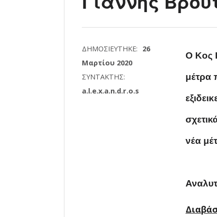
Γιάννης Βρού
ΔΗΜΟΣΙΕΎΤΗΚΕ:
26
Ο Κος 
Μαρτίου 2020
ΣΥΝΤΆΚΤΗΣ:
μέτρα 
a.l.e.x.a.n.d.r.o.s
εξιδει
σχετικ
νέα μέ
Αναλυτ
Διαβάσ