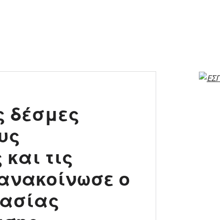
ς δέσμες
υς
και τις
 ανακοίνωσε ο
γασίας