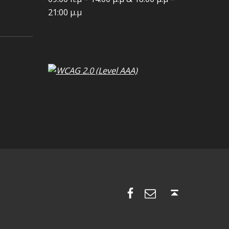
21:00 μ.μ
Facebook
Διεύθυνση ηλ. ταχυδρομίου
Back to top ↑