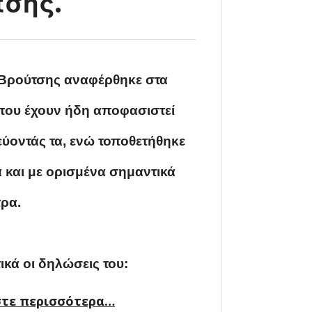
τσης.
Βρούτσης αναφέρθηκε στα
που έχουν ήδη αποφασιστεί
κεύοντάς τα, ενώ τοποθετήθηκε
ά και με ορισμένα σημαντικά
τρα.
ικά οι δηλώσεις του:
τε περισσότερα
“Τις τελευταίες δέσμες μέτρων για τους εργαζομένους και τις επιχειρήσεις ανακοίνωσε ο υπουργός Εργασίας Γιάννης Βρούτσης.”
…